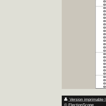
Version imprimable
|
© ElectionScope