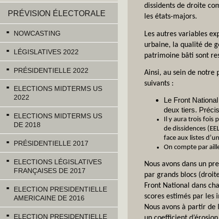
dissidents de droite co
PRÉVISION ÉLECTORALE
les états-majors.
NOWCASTING
Les autres variables ex
urbaine, la qualité de g
LÉGISLATIVES 2022
patrimoine bâti sont re
PRÉSIDENTIELLE 2022
Ainsi, au sein de notre
suivants :
ELECTIONS MIDTERMS US
2022
Le Front National 
deux tiers. Préci
ELECTIONS MIDTERMS US
Il y aura trois foi
DE 2018
de dissidences (EEL
face aux listes d’u
PRÉSIDENTIELLE 2017
On compte par aille
ELECTIONS LÉGISLATIVES
Nous avons dans un pre
FRANÇAISES DE 2017
par grands blocs (droit
Front National dans cha
ELECTION PRESIDENTIELLE
scores estimés par les 
AMERICAINE DE 2016
Nous avons à partir de 
ELECTION PRESIDENTIELLE
un coefficient d’érosio