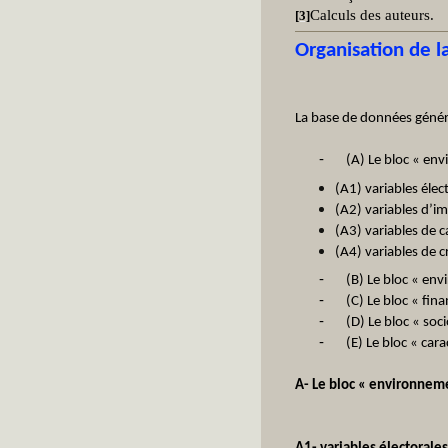
Calculs des auteurs.
[3]
Organisation de la
La base de données généra
-
(A) Le bloc « env
(A1) variables élec
(A2) variables d’im
(A3) variables de c
(A4) variables de cr
-
(B) Le bloc « en
-
(C) Le bloc « fin
-
(D) Le bloc « so
-
(E) Le bloc « car
A- Le bloc « environneme