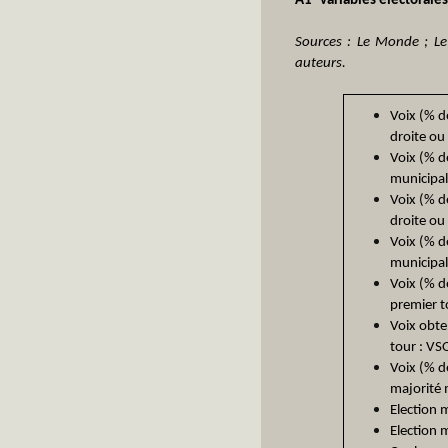
A1- variables électorales
Sources : Le Monde ; Le F
auteurs.
Voix (% d
droite ou
Voix (% d
municipal
Voix (% d
droite ou
Voix (% d
municipal
Voix (% d
premier 
Voix obten
tour : V
Voix (% d
majorité 
Election 
Election 