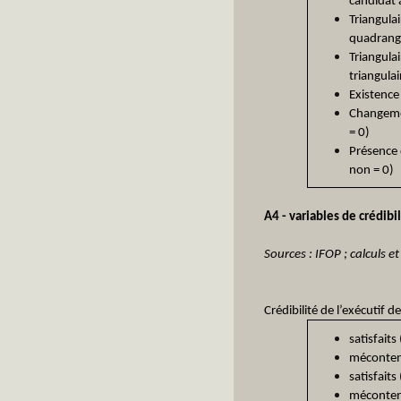
candidat 
Triangulai
quadrangu
Triangulai
triangula
Existence
Changemen
= 0)
Présence 
non = 0)
A4 - variables de crédibil
Sources : IFOP ; calculs e
Crédibilité de l’exécutif de
satisfaits
mécontent
satisfaits
mécontent