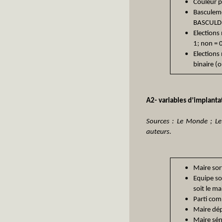
Couleur po
Basculeme
BASCULD; 
Elections
1; non = 0
Elections
binaire (o
A2- variables d’implanta
Sources : Le Monde ; Le F
auteurs.
Maire sort
Equipe sor
soit le m
Parti com
Maire dép
Maire sén