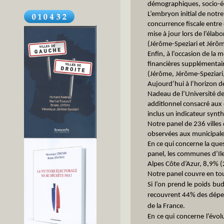
démographiques, socio-éc
L’embryon initial de notre
concurrence fiscale entre
mise à jour lors de l’éla
(Jérôme-Speziari et Jérô
Enfin, à l’occasion de la
financières supplémentair
(Jérôme, Jérôme-Speziari
Aujourd’hui à l’horizon d
Nadeau de l’Université d
additionnel consacré au
inclus un indicateur synt
Notre panel de 236 villes
observées aux municipale
En ce qui concerne la que
panel, les communes d’Ile
Alpes Côte d’Azur, 8,9% (2
Notre panel couvre en to
Si l’on prend le poids bu
recouvrent 44% des dépen
de la France.
En ce qui concerne l’évol