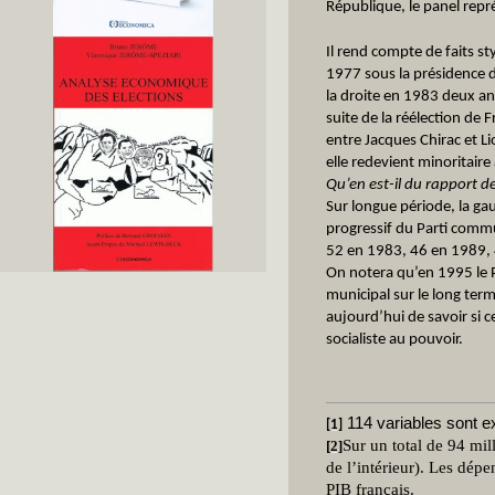
République, le panel repr
Il rend compte de faits s
1977 sous la présidence d
la droite en 1983 deux an
suite de la réélection de
entre Jacques Chirac et Li
elle redevient minoritaire 
Qu’en est-il du rapport de
Sur longue période, la ga
progressif du Parti commun
52 en 1983, 46 en 1989, 
On notera qu’en 1995 le 
municipal sur le long term
aujourd’hui de savoir si c
socialiste au pouvoir.
114 variables sont e
[1]
Sur un total de 94 mi
[2]
de l’intérieur). Les dépe
PIB français.